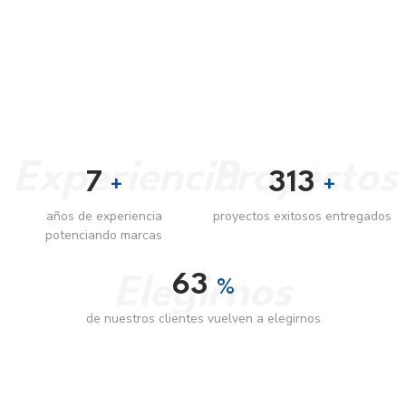
Experiencia
Proyectos
9
445
+
+
años de experiencia
proyectos exitosos entregados
potenciando marcas
89
Elegirnos
%
de nuestros clientes vuelven a elegirnos