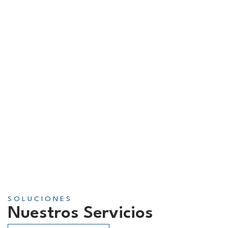
En Velox Publicidad, te ayudamos a hacerla visible, recordada y
conectada.
CONTACTAR
SOLUCIONES
Nuestros Servicios